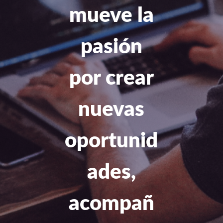
mueve la
pasión
por crear
nuevas
oportunid
ades,
acompañ