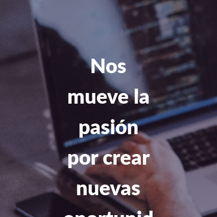
Nos
mueve la
pasión
por crear
nuevas