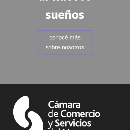
sueños
conocé más
sobre nosotros