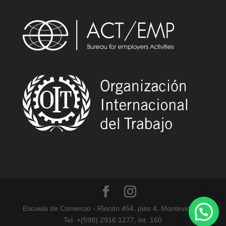
Escuela de Comercio - Rincón 454, piso 4, Montevideo -
Tel. +(598) 2916 1277, int. 160